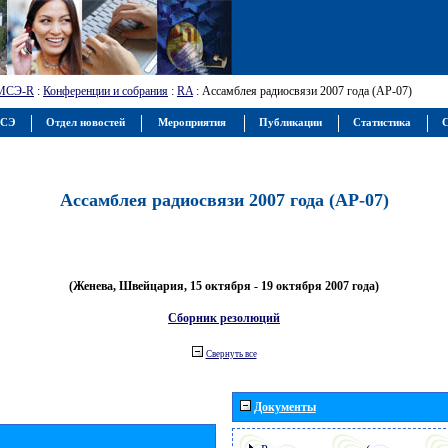
МСЭ-R
:
Конференции и собрания
:
RA
: Ассамблея радиосвязи 2007 года (АР-07)
МСЭ
Отдел новостей
Мероприятия
Публикации
Статистика
С
Ассамблея радиосвязи 2007 года (АР-07)
(Женева, Швейцария, 15 октября - 19 октября 2007 года)
Сборник резолюций
Свернуть все
Документы