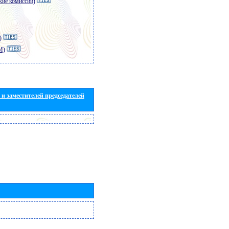
кие комиссии)
)
M)
и заместителей председателей