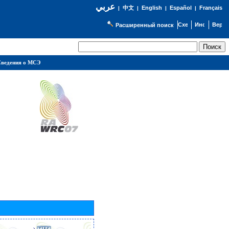
عربي
English
Español
Français
|
中文
|
|
|
Расширенный поиск
ведения о МСЭ