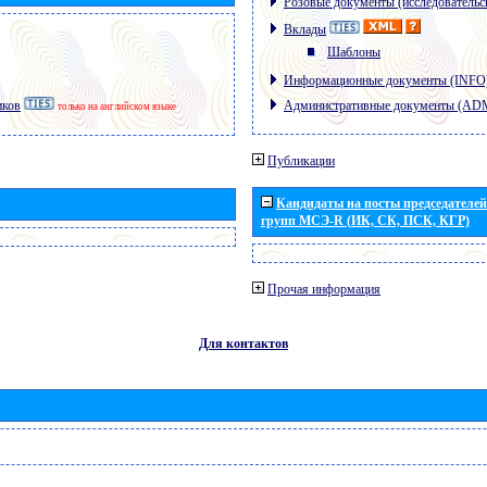
Розовые документы (исследовательс
Вклады
Шаблоны
Информационные документы (INFO
иков
Административные документы (AD
только на английском языке
Публикации
Кандидаты на посты председателей 
групп МСЭ-R (ИК, СК, ПСК, КГР)
Прочая информация
Для контактов