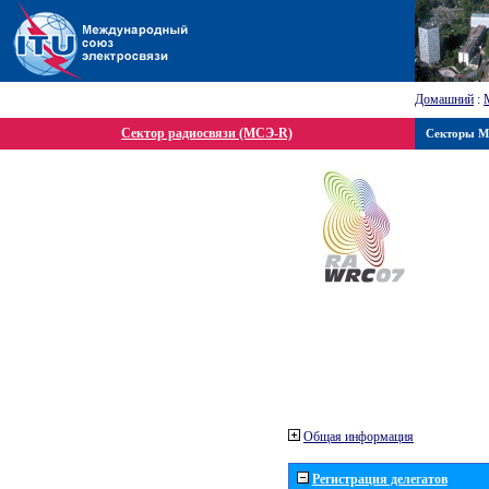
Домашний
:
Сектор радиосвязи (МСЭ-R)
Секторы 
Общая информация
Регистрация делегатов