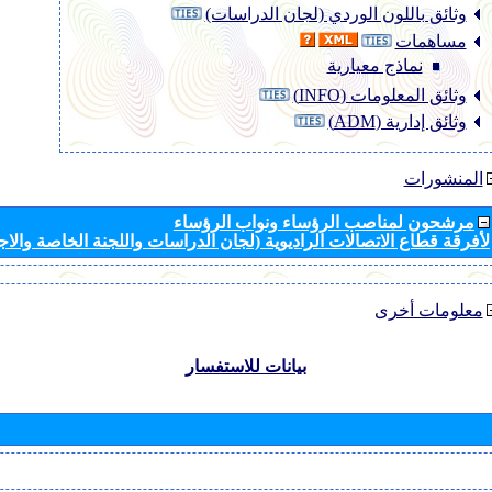
وثائق باللون الوردي (لجان الدراسات)
مساهمات
نماذج معيارية
وثائق المعلومات (INFO)
وثائق إدارية (ADM)
المنشورات
مرشحون لمناصب الرؤساء ونواب الرؤساء
لأفرقة قطاع الاتصالات الراديوية (لجان الدراسات واللجنة الخاصة والا
معلومات أخرى
بيانات للاستفسار