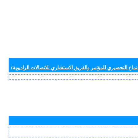
جتماع التحضيري للمؤتمر والفريق الاستشاري للاتصالات الراديوية)