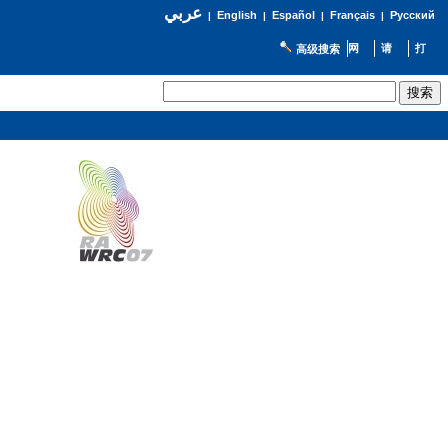
عربي
English
Español
Français
Русский
|
|
|
|
高级搜索