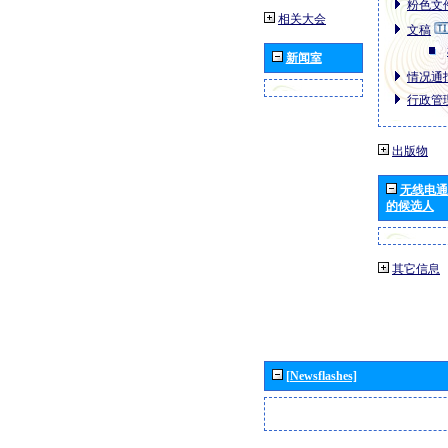
粉色文件
相关大会
文稿
新闻室
情况通报
行政管理
出版物
无线电通
的候选人
其它信息
[Newsflashes]