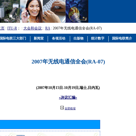
主页
:
ITU-R
； :
大会和会议
; :
RA
: 2007年无线电通信全会(RA-07)
国际电联三大部门
新闻室
各项活动
出版物
统计数字
国际电联简介
2007年无线电通信全会(RA-07)
(2007年10月15日-10月19日,瑞士,日内瓦)
«决议汇编»
全部收缩