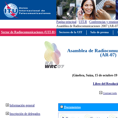
Pagína principal
:
UIT-R
:
Conferencias y reunio
Asamblea de Radiocomunicaciones 2007 (AR-07
Sector de Radiocomunicaciones (UIT-R)
Sectores de la UIT
Sala de prensa
Asamblea de Radiocomun
(AR-07)
(Ginebra, Suiza, 15 de octubre-19
Libro del Resoluci
Contraer todo
Información general
Documentos
Inscripción de delegados