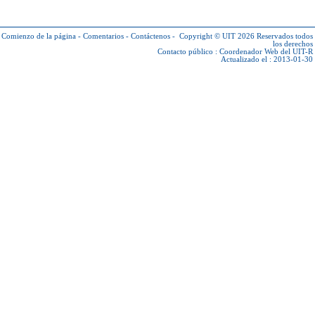
Comienzo de la página
-
Comentarios
-
Contáctenos
-
Copyright © UIT 2026
Reservados todos
los derechos
Contacto público :
Coordenador Web del UIT-R
Actualizado el : 2013-01-30