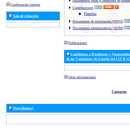
Documentos rosas (Comisiones de estudi
Conferencias conexas
Contribuciones
Plantillas
Sala de redacción
Documentos de información (INFO)
Documentos administrativos (ADM)
Publicaciones
Candidatos a Presidentes y Vicepreside
de las Comisiones de Estudio del UIT R 
Otras informaciones
Contactos
[Newsflashes]