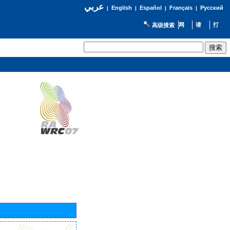
عربي
English
Español
Français
Русский
|
|
|
|
高级搜索