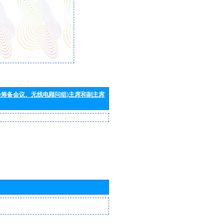
会筹备会议、无线电顾问组)主席和副主席