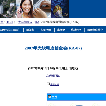
主页
:
ITU-R
； :
大会和会议
; :
RA
: 2007年无线电通信全会(RA-07)
国际电联三大部门
新闻室
各项活动
出版物
统计数字
国际电联简介
2007年无线电通信全会(RA-07)
(2007年10月15日-10月19日,瑞士,日内瓦)
«决议汇编»
全部收缩
文件