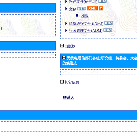
粉色文件(研究组)
文稿
模板
情况通报文件 (INFO)
)
行政管理文件(ADM)
出版物
无线电通信部门各组(研究组、特委会、大
的候选人
其它信息
联系人