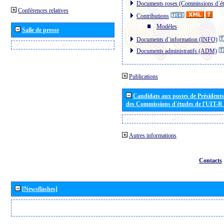
Documents roses (Commissions d´ét
Conférences relatives
Contributions
Modèles
Salle de presse
Documents d´information (INFO)
Documents administratifs (ADM)
Publications
Candidats aux postes de Présidents 
des Commissions d'études de l'UIT-R
Autres informations
Contacts
[Newsflashes]