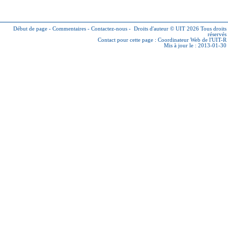
Début de page
-
Commentaires
-
Contactez-nous
-
Droits d'auteur © UIT 2026
Tous droits
réservés
Contact pour cette page :
Coordinateur Web de l'UIT-R
Mis à jour le : 2013-01-30