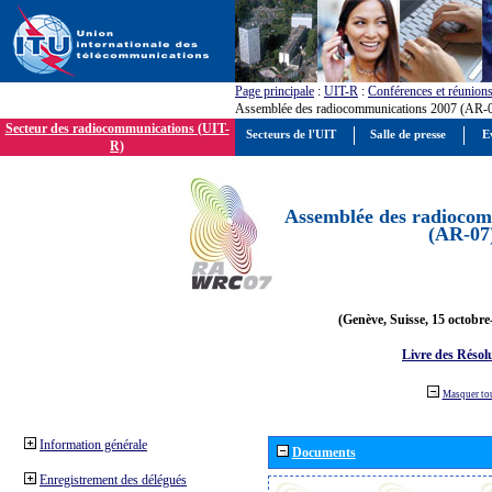
Page principale
:
UIT-R
:
Conférences et réunion
Assemblée des radiocommunications 2007 (AR-
Secteur des radiocommunications (UIT-
Secteurs de l'UIT
Salle de presse
E
R)
Assemblée des radiocom
(AR-07
(Genève, Suisse, 15 octobre
Livre des Résol
Masquer to
Information générale
Documents
Enregistrement des délégués