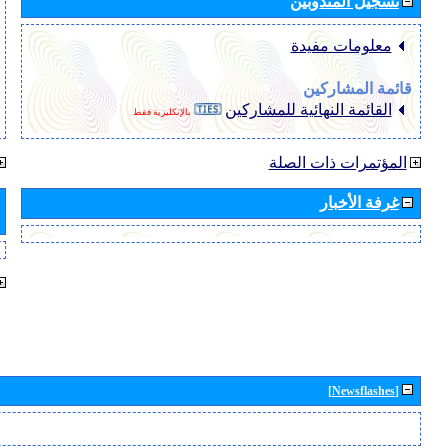
تسجيل المندوبين
معلومات مفيدة
قائمة المشاركين
القائمة النهائية للمشاركين
بالإنكليزية فقط
المؤتمرات ذات الصلة
غرفة الأخبار
[Newsflashes]