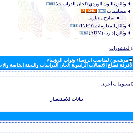
وثائق باللون الوردي (لجان الدراسات)
مساهمات
نماذج معيارية
وثائق المعلومات (INFO)
وثائق إدارية (ADM)
المنشورات
مرشحون لمناصب الرؤساء ونواب الرؤساء
لأفرقة قطاع الاتصالات الراديوية (لجان الدراسات واللجنة الخاصة والا
معلومات أخرى
بيانات للاستفسار