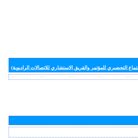
جتماع التحضيري للمؤتمر والفريق الاستشاري للاتصالات الراديوية)