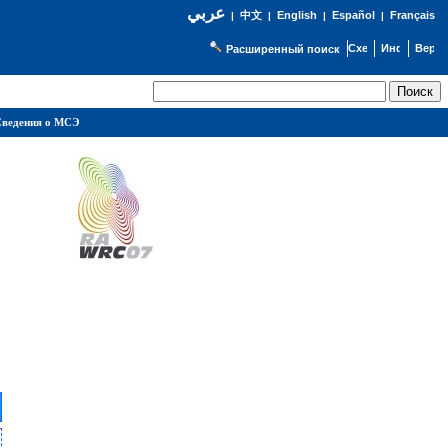
عربي
English
Español
Français
|
中文
|
|
|
Расширенный поиск
ведения о МСЭ