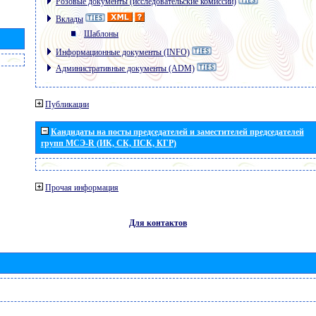
Розовые документы (исследовательские комиссии)
Вклады
Шаблоны
Информационные документы (INFO)
Административные документы (ADM)
Публикации
Кандидаты на посты председателей и заместителей председателей
групп МСЭ-R (ИК, СК, ПСК, КГР)
Прочая информация
Для контактов