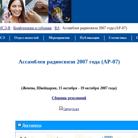
МСЭ-R
:
Конференции и собрания
:
RA
: Ассамблея радиосвязи 2007 года (АР-07)
МСЭ
Отдел новостей
Мероприятия
Публикации
Статистика
С
Ассамблея радиосвязи 2007 года (АР-07)
(Женева, Швейцария, 15 октября - 19 октября 2007 года)
Сборник резолюций
Свернуть все
Документы