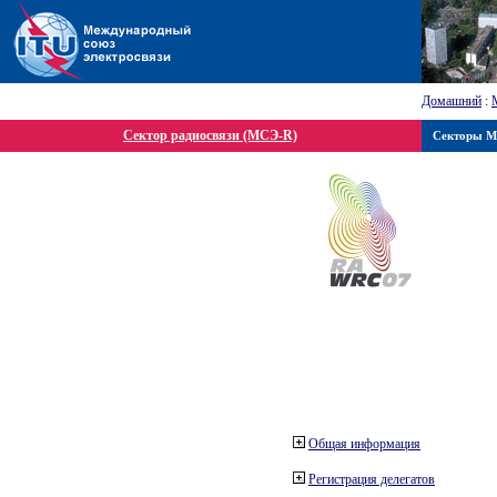
Домашний
:
Сектор радиосвязи (МСЭ-R)
Секторы 
Общая информация
Регистрация делегатов