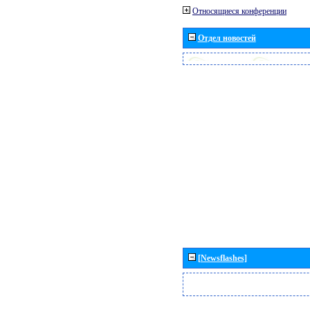
Относящиеся конференции
Отдел новостей
[Newsflashes]