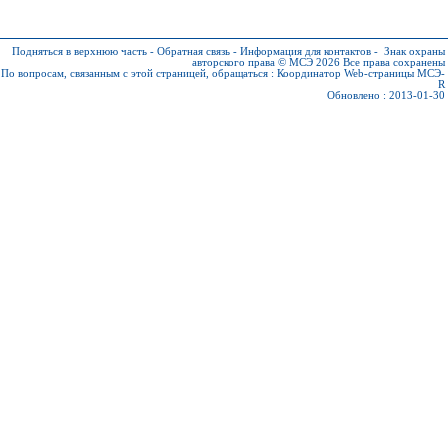
Подняться в верхнюю часть
-
Обратная связь
-
Информация для контактов
-
Знак охраны
авторского права © МСЭ 2026
Все права сохранены
По вопросам, связанным с этой страницей, обращаться :
Координатор Web-страницы МСЭ-
R
Обновлено : 2013-01-30