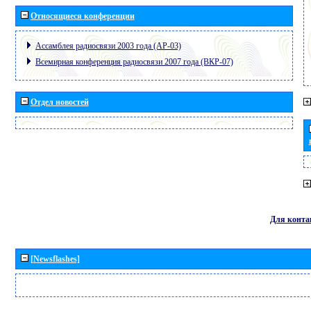
Относящиеся конференции
Ассамблея радиосвязи 2003 года (АР-03)
Всемирная конференция радиосвязи 2007 года (ВКР-07)
Отдел новостей
Для конта
[Newsflashes]