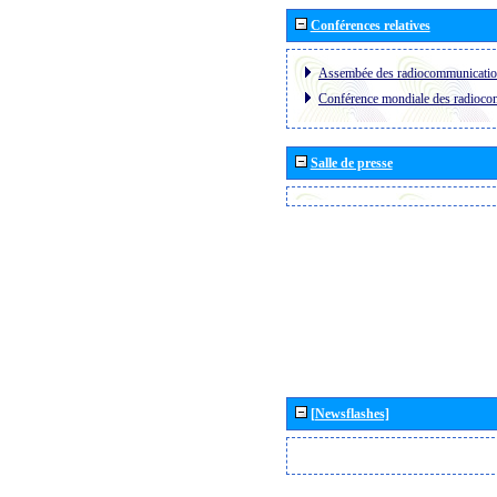
Conférences relatives
Assembée des radiocommunicati
Conférence mondiale des radioc
Salle de presse
[Newsflashes]