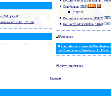
Documents roses (Commissions d´étude
Contributions
Modèles
ons 2003 (AR-03)
Documents d´information (INFO)
ommunications 2007 (CMR-07)
Documents administratifs (ADM)
Publications
Candidats aux postes de Présidents et 
des Commissions d'études de l'UIT-R (C
Autres informations
Contacts