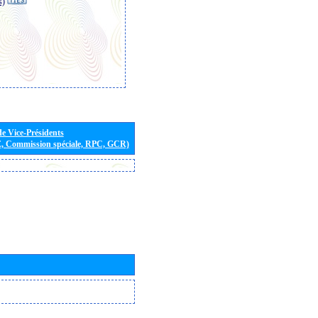
s)
de Vice-Présidents
E, Commission spéciale, RPC, GCR)