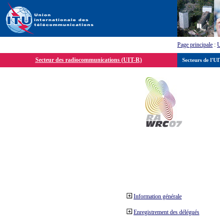
Page principale
:
Secteur des radiocommunications (UIT-R)
Secteurs de l'U
Information générale
Enregistrement des délégués