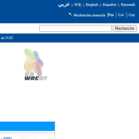
عربي
English
Español
Русский
|
中文
|
|
|
Recherche avancée
 de l'UIT