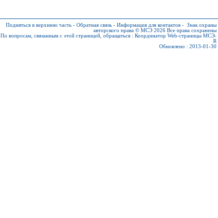
Подняться в верхнюю часть
-
Обратная связь
-
Информация для контактов
-
Знак охраны
авторского права © МСЭ 2026
Все права сохранены
По вопросам, связанным с этой страницей, обращаться :
Координатор Web-страницы МСЭ-
R
Обновлено : 2013-01-30