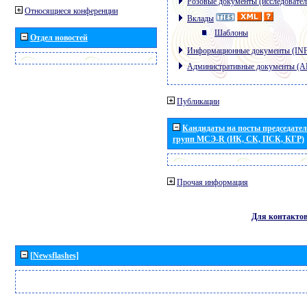
Розовые документы (исследовател
Относящиеся конференции
Вклады
Шаблоны
Отдел новостей
Информационные документы (IN
Административные документы (
Публикации
Кандидаты на посты председател
групп МСЭ-R (ИК, СК, ПСК, КГР)
Прочая информация
Для контакто
[Newsflashes]