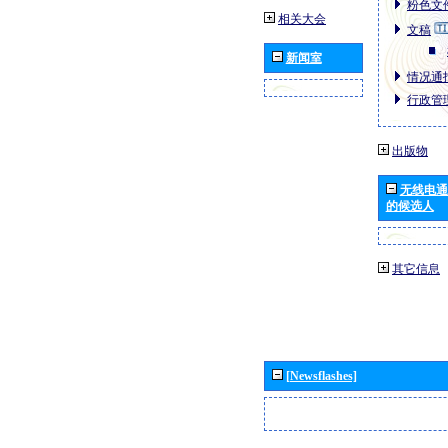
粉色文件
相关大会
文稿
新闻室
情况通报
行政管理
出版物
无线电通
的候选人
其它信息
[Newsflashes]