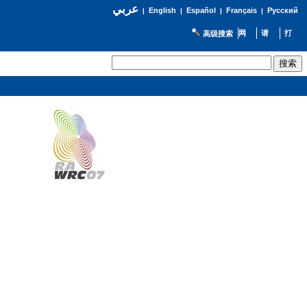
عربي
English
Español
Français
Русский
|
|
|
|
高级搜索