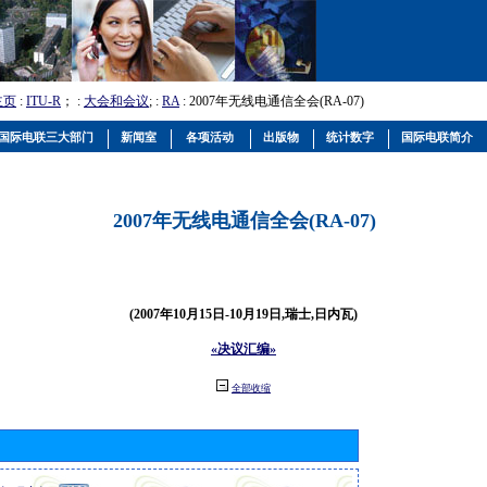
主页
:
ITU-R
； :
大会和会议
; :
RA
: 2007年无线电通信全会(RA-07)
国际电联三大部门
新闻室
各项活动
出版物
统计数字
国际电联简介
2007年无线电通信全会(RA-07)
(2007年10月15日-10月19日,瑞士,日内瓦)
«决议汇编»
全部收缩