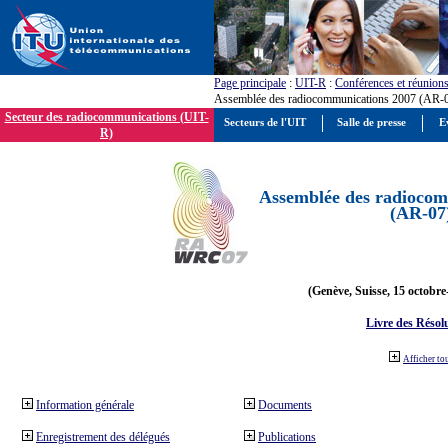
Page principale
:
UIT-R
:
Conférences et réunion
Assemblée des radiocommunications 2007 (AR-
Secteur des radiocommunications (UIT-
Secteurs de l'UIT
Salle de presse
E
R)
Assemblée des radiocom
(AR-07
(Genève, Suisse, 15 octobre
Livre des Résol
Afficher to
Information générale
Documents
Enregistrement des délégués
Publications