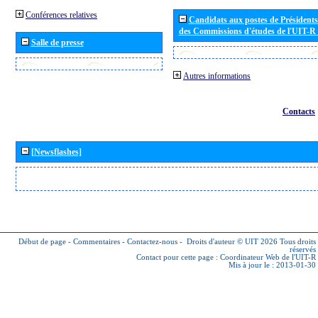
Conférences relatives
Candidats aux postes de Présidents 
des Commissions d'études de l'UIT-R
Salle de presse
Autres informations
Contacts
[Newsflashes]
Début de page
-
Commentaires
-
Contactez-nous
-
Droits d'auteur © UIT 2026
Tous droits
réservés
Contact pour cette page :
Coordinateur Web de l'UIT-R
Mis à jour le : 2013-01-30