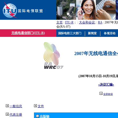
主页
:
ITU-R
； :
大会和会议
; :
RA
: 2007
会(RA-07)
无线电通信部门(ITU-R)
国际电联三大部门
新闻室
各项活动
2007年无线电通信全会(
(2007年10月15日-10月19日
«决议汇编»
全部收缩
一般信息
文件
代表注册
出版物