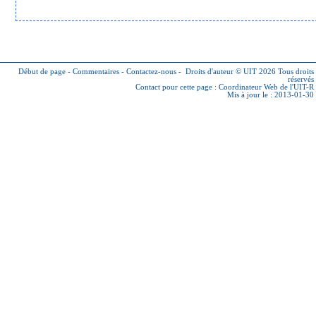
Début de page
-
Commentaires
-
Contactez-nous
-
Droits d'auteur © UIT 2026
Tous droits
réservés
Contact pour cette page :
Coordinateur Web de l'UIT-R
Mis à jour le : 2013-01-30