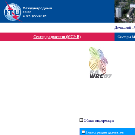
Домашний
:
Сектор радиосвязи (МСЭ-R)
Секторы 
Общая информация
Регистрация делегатов