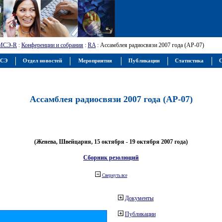
МСЭ-R
:
Конференции и собрания
:
RA
: Ассамблея радиосвязи 2007 года (АР-07)
МСЭ
Отдел новостей
Мероприятия
Публикации
Статистика
С
Ассамблея радиосвязи 2007 года (АР-07)
(Женева, Швейцария, 15 октября - 19 октября 2007 года)
Сборник резолюций
Свернуть все
Документы
Публикации