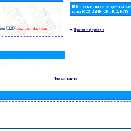
Кандидаты на посты председателей
групп МСЭ-R (ИК, СК, ПСК, КГР)
иков
только на английском языке
Прочая информация
Для контактов