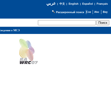
عربي
English
Español
Français
|
中文
|
|
|
Расширенный поиск
ведения о МСЭ