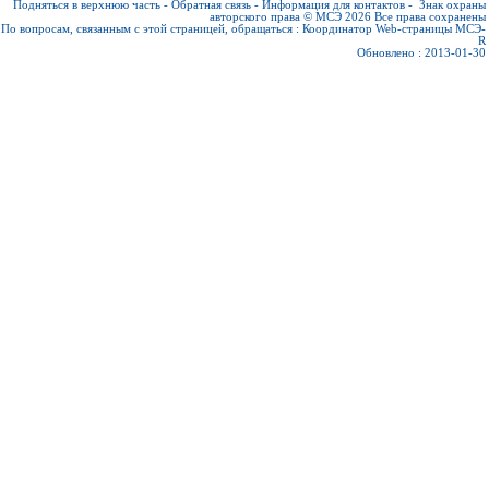
Подняться в верхнюю часть
-
Обратная связь
-
Информация для контактов
-
Знак охраны
авторского права © МСЭ 2026
Все права сохранены
По вопросам, связанным с этой страницей, обращаться :
Координатор Web-страницы МСЭ-
R
Обновлено : 2013-01-30