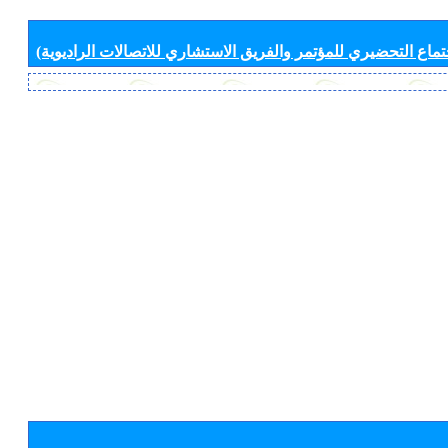
جتماع التحضيري للمؤتمر والفريق الاستشاري للاتصالات الراديوية)