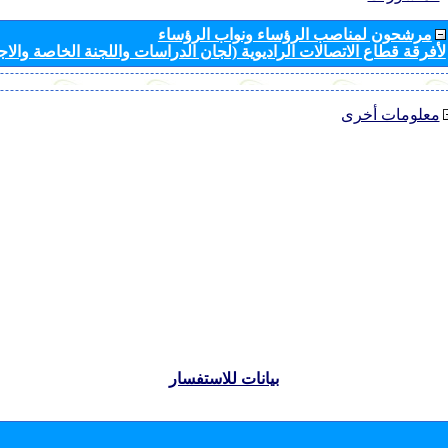
مرشحون لمناصب الرؤساء ونواب الرؤساء
لأفرقة قطاع الاتصالات الراديوية (لجان الدراسات واللجنة الخاصة والا
معلومات أخرى
بيانات للاستفسار