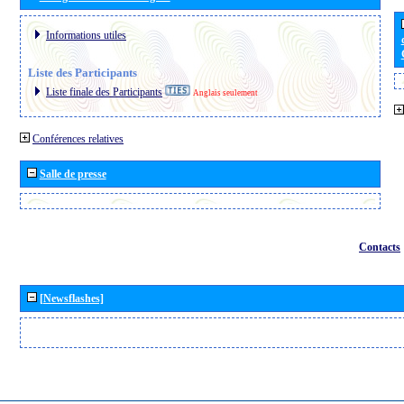
Informations utiles
Liste des Participants
Liste finale des Participants
Anglais seulement
Conférences relatives
Salle de presse
Contacts
[Newsflashes]