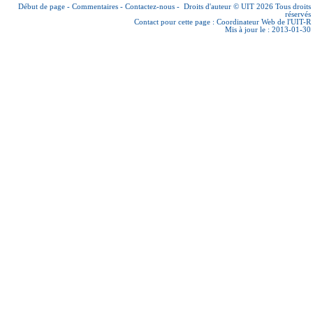
Début de page
-
Commentaires
-
Contactez-nous
-
Droits d'auteur © UIT 2026
Tous droits
réservés
Contact pour cette page :
Coordinateur Web de l'UIT-R
Mis à jour le : 2013-01-30