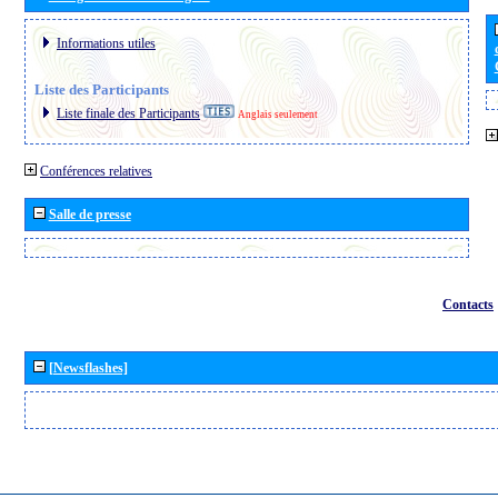
Informations utiles
Liste des Participants
Liste finale des Participants
Anglais seulement
Conférences relatives
Salle de presse
Contacts
[Newsflashes]