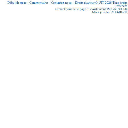
Début de page
-
Commentaires
-
Contactez-nous
-
Droits d'auteur © UIT 2026
Tous droits
réservés
Contact pour cette page :
Coordinateur Web de l'UIT-R
Mis à jour le : 2013-01-30