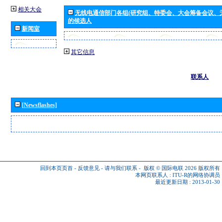
相关大会
无线电通信部门各组(研究组、特委会、大会筹备会议、
的候选人
新闻室
其它信息
联系人
[Newsflashes]
回到本页页首
-
反馈意见
-
请与我们联系
-
版权 © 国际电联 2026
版权所有
本网页联系人 :
ITU-R的网络协调员
最近更新日期 : 2013-01-30