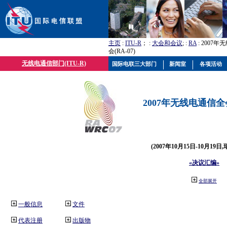
主页
:
ITU-R
； :
大会和会议
; :
RA
: 2007
会(RA-07)
无线电通信部门(ITU-R)
国际电联三大部门
新闻室
各项活动
2007年无线电通信全会(
(2007年10月15日-10月19日
«决议汇编»
全部展开
一般信息
文件
代表注册
出版物