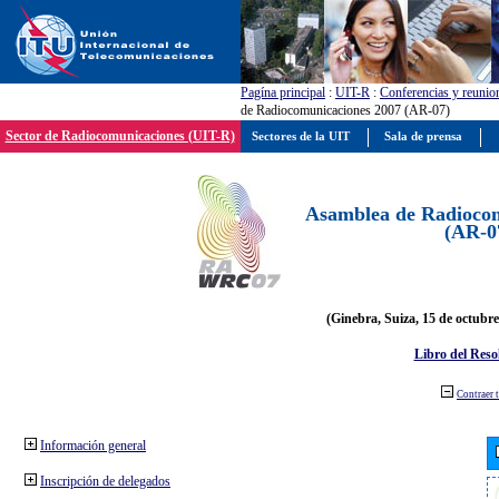
Pagína principal
:
UIT-R
:
Conferencias y reunio
de Radiocomunicaciones 2007 (AR-07)
Sector de Radiocomunicaciones (UIT-R)
Sectores de la UIT
Sala de prensa
Asamblea de Radiocom
(AR-0
(Ginebra, Suiza, 15 de octubre
Libro del Reso
Contraer 
Información general
Inscripción de delegados