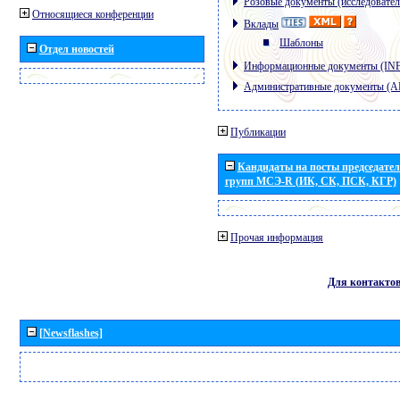
Розовые документы (исследовател
Относящиеся конференции
Вклады
Шаблоны
Отдел новостей
Информационные документы (IN
Административные документы (
Публикации
Кандидаты на посты председател
групп МСЭ-R (ИК, СК, ПСК, КГР)
Прочая информация
Для контакто
[Newsflashes]