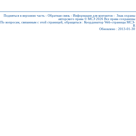
Подняться в верхнюю часть
-
Обратная связь
-
Информация для контактов
-
Знак охраны
авторского права © МСЭ 2026
Все права сохранены
По вопросам, связанным с этой страницей, обращаться :
Координатор Web-страницы МСЭ-
R
Обновлено : 2013-01-30