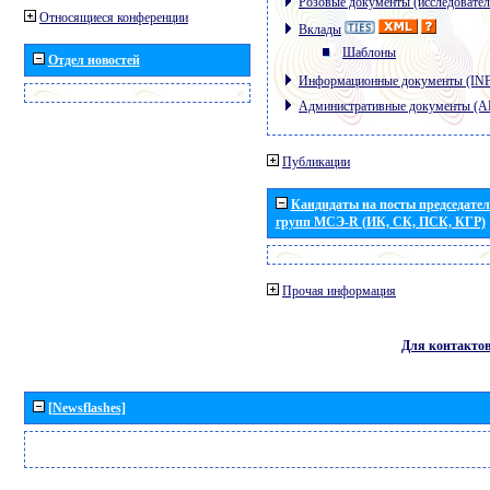
Розовые документы (исследовател
Относящиеся конференции
Вклады
Шаблоны
Отдел новостей
Информационные документы (IN
Административные документы (
Публикации
Кандидаты на посты председател
групп МСЭ-R (ИК, СК, ПСК, КГР)
Прочая информация
Для контакто
[Newsflashes]