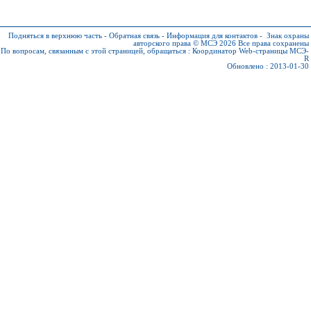
Подняться в верхнюю часть
-
Обратная связь
-
Информация для контактов
-
Знак охраны
авторского права © МСЭ 2026
Все права сохранены
По вопросам, связанным с этой страницей, обращаться :
Координатор Web-страницы МСЭ-
R
Обновлено : 2013-01-30