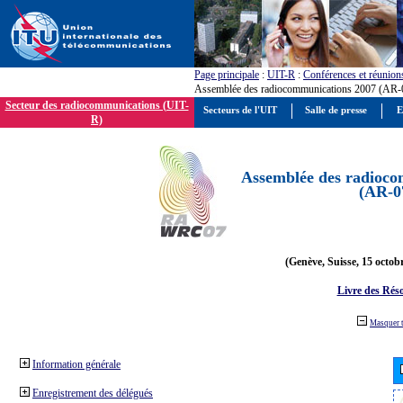
Page principale
:
UIT-R
:
Conférences et réunion
Assemblée des radiocommunications 2007 (AR-
Secteur des radiocommunications (UIT-
Secteurs de l'UIT
Salle de presse
E
R)
Assemblée des radioco
(AR-0
(Genève, Suisse, 15 octob
Livre des Réso
Masquer 
Information générale
Enregistrement des délégués