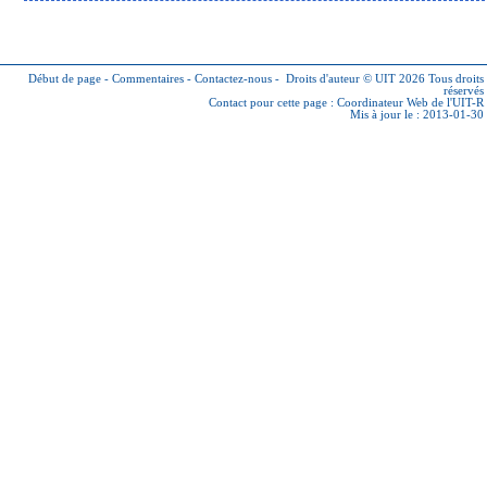
Début de page
-
Commentaires
-
Contactez-nous
-
Droits d'auteur © UIT 2026
Tous droits
réservés
Contact pour cette page :
Coordinateur Web de l'UIT-R
Mis à jour le : 2013-01-30