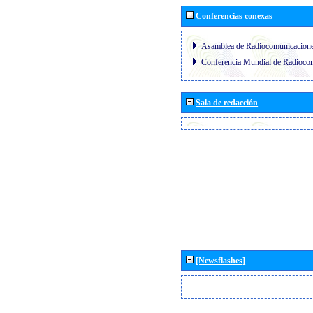
Conferencias conexas
Asamblea de Radiocomunicacion
Conferencia Mundial de Radioc
Sala de redacción
[Newsflashes]