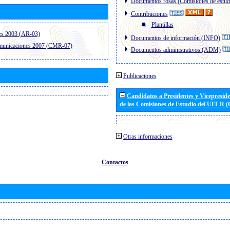
Documentos rosas (Comisiones de estud
Contribuciones
Plantillas
es 2003 (AR-03)
Documentos de información (INFO)
omunicaciones 2007 (CMR-07)
Documentos administrativos (ADM)
Publicaciones
Candidatos a Presidentes y Vicepresid
de las Comisiones de Estudio del UIT R 
Otras informaciones
Contactos