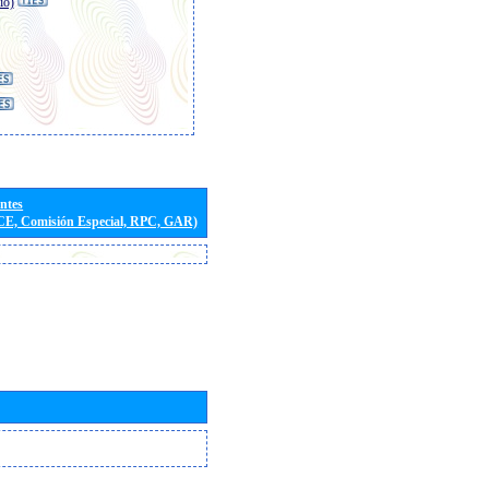
io)
entes
(CE, Comisión Especial, RPC, GAR)