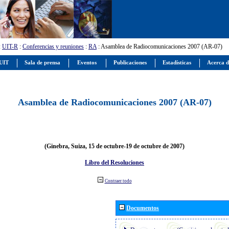
:
UIT-R
:
Conferencias y reuniones
:
RA
: Asamblea de Radiocomunicaciones 2007 (AR-07)
 UIT
Sala de prensa
Eventos
Publicaciones
Estadísticas
Acerca d
Asamblea de Radiocomunicaciones 2007 (AR-07)
(Ginebra, Suiza, 15 de octubre-19 de octubre de 2007)
Libro del Resoluciones
Contraer todo
Documentos