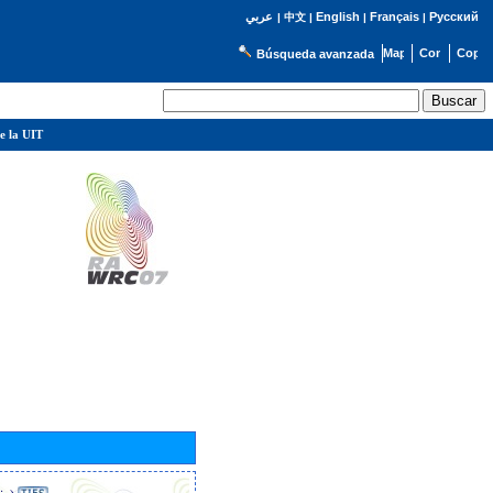
English
Français
Русский
عربي
|
中文
|
|
|
Búsqueda avanzada
e la UIT