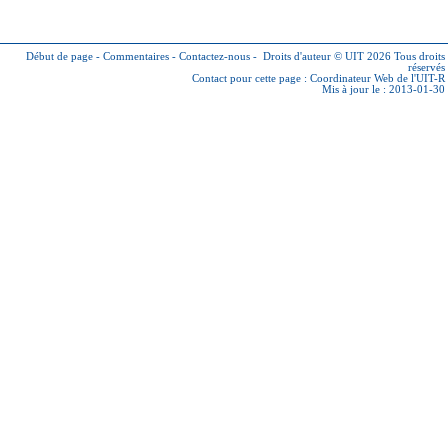
Début de page
-
Commentaires
-
Contactez-nous
-
Droits d'auteur © UIT 2026
Tous droits
réservés
Contact pour cette page :
Coordinateur Web de l'UIT-R
Mis à jour le : 2013-01-30