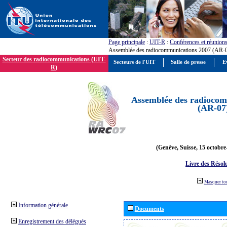
Page principale
:
UIT-R
:
Conférences et réunion
Assemblée des radiocommunications 2007 (AR-
Secteur des radiocommunications (UIT-
Secteurs de l'UIT
Salle de presse
E
R)
Assemblée des radiocom
(AR-07
(Genève, Suisse, 15 octobre
Livre des Résol
Masquer to
Information générale
Documents
Enregistrement des délégués