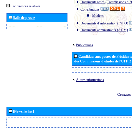
Documents roses (Commissions d´ét
Conférences relatives
Contributions
Modèles
Salle de presse
Documents d´information (INFO)
Documents administratifs (ADM)
Publications
Candidats aux postes de Présidents 
des Commissions d'études de l'UIT-R
Autres informations
Contacts
[Newsflashes]