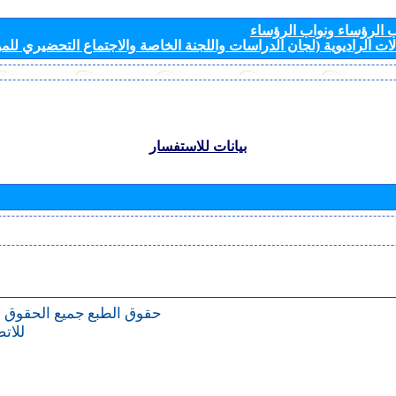
الرؤساء ونواب الرؤساء
ات الراديوية (لجان الدراسات واللجنة الخاصة والاجتماع التحضيري للمؤ
بيانات للاستفسار
حقوق الطبع
جميع الحقوق 
للات