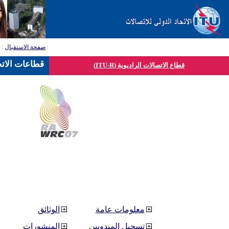
صفحة الاستقبال
:
ق
قطاعات الاتح
قطاع الاتصالات الراديوية (ITU-R)
معلومات عامة
الوثائق
تسجيل المندوبين
المنشورات