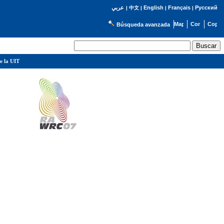
English
Français
Русский
عربي
|
中文
|
|
|
Búsqueda avanzada
e la UIT