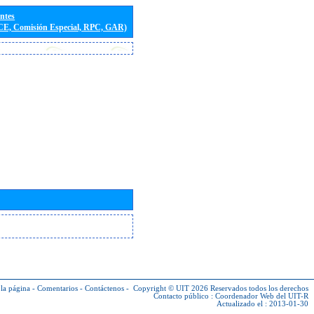
entes
(CE, Comisión Especial, RPC, GAR)
la página
-
Comentarios
-
Contáctenos
-
Copyright © UIT 2026
Reservados todos los derechos
Contacto público :
Coordenador Web del UIT-R
Actualizado el : 2013-01-30