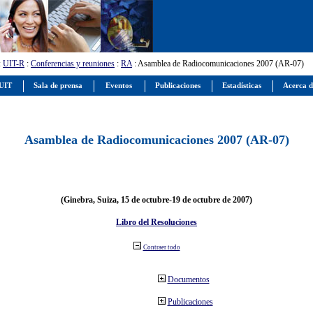
:
UIT-R
:
Conferencias y reuniones
:
RA
: Asamblea de Radiocomunicaciones 2007 (AR-07)
 UIT
Sala de prensa
Eventos
Publicaciones
Estadísticas
Acerca d
Asamblea de Radiocomunicaciones 2007 (AR-07)
(Ginebra, Suiza, 15 de octubre-19 de octubre de 2007)
Libro del Resoluciones
Contraer todo
Documentos
Publicaciones