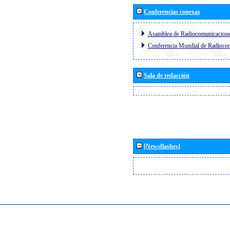
Conferencias conexas
Asamblea de Radiocomunicacion
Conferencia Mundial de Radioc
Sala de redacción
[Newsflashes]