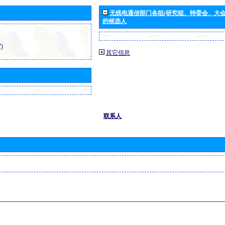
无线电通信部门各组(研究组、特委会、大
的候选人
)
其它信息
联系人