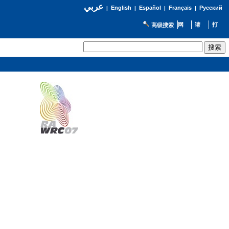
عربي
English
Español
Français
Русский
|
|
|
|
高级搜索