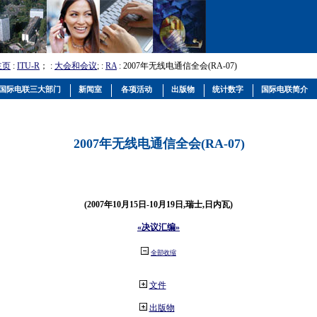
主页
:
ITU-R
； :
大会和会议
; :
RA
: 2007年无线电通信全会(RA-07)
国际电联三大部门
新闻室
各项活动
出版物
统计数字
国际电联简介
2007年无线电通信全会(RA-07)
(2007年10月15日-10月19日,瑞士,日内瓦)
«决议汇编»
全部收缩
文件
出版物