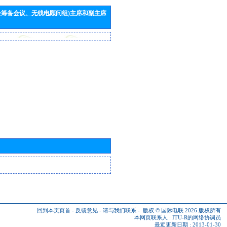
会筹备会议、无线电顾问组)主席和副主席
回到本页页首
-
反馈意见
-
请与我们联系
-
版权 © 国际电联 2026
版权所有
本网页联系人 :
ITU-R的网络协调员
最近更新日期 : 2013-01-30