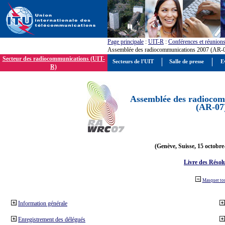
Page principale
:
UIT-R
:
Conférences et réunion
Assemblée des radiocommunications 2007 (AR-
Secteur des radiocommunications (UIT-
Secteurs de l'UIT
Salle de presse
E
R)
Assemblée des radiocom
(AR-07
(Genève, Suisse, 15 octobre
Livre des Résol
Masquer to
Information générale
Enregistrement des délégués