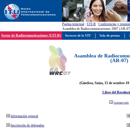
Pagína principal
:
UIT-R
:
Conferencias y reunio
Asamblea de Radiocomunicaciones 2007 (AR-07
Sector de Radiocomunicaciones (UIT-R)
Sectores de la UIT
Sala de prensa
Asamblea de Radiocomun
(AR-07)
(Ginebra, Suiza, 15 de octubre-19
Libro del Resoluci
Contraer todo
Información general
Inscripción de delegados