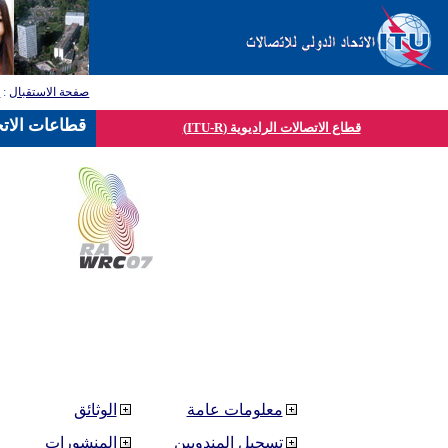
صفحة الاستقبال
:
ق
قطاعات الاتح
قطاع الاتصالات الراديوية (ITU-R)
معلومات عامة
الوثائق
تسجيل المندوبين
المنشورات