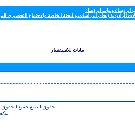
الرؤساء ونواب الرؤساء
ات الراديوية (لجان الدراسات واللجنة الخاصة والاجتماع التحضيري للمؤ
بيانات للاستفسار
حقوق الطبع
جميع الحقوق 
للات