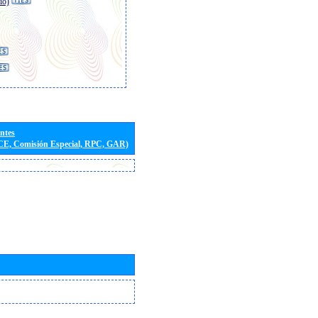
io)
entes
(CE, Comisión Especial, RPC, GAR)