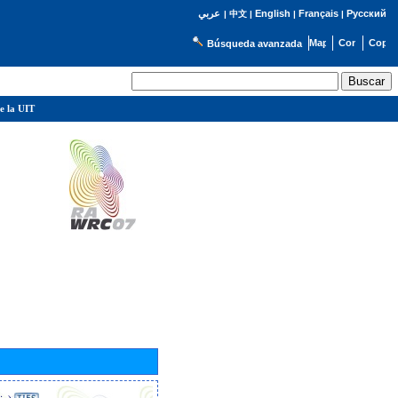
English
Français
Русский
عربي
|
中文
|
|
|
Búsqueda avanzada
e la UIT