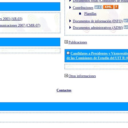
Documentos rosas (Comisiones de estud
Contribuciones
Plantillas
es 2003 (AR-03)
Documentos de información (INFO)
omunicaciones 2007 (CMR-07)
Documentos administrativos (ADM)
Publicaciones
Candidatos a Presidentes y Vicepresid
de las Comisiones de Estudio del UIT R 
Otras informaciones
Contactos