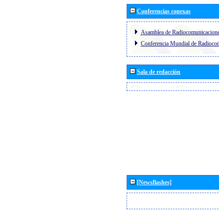
Conferencias conexas
Asamblea de Radiocomunicacion
Conferencia Mundial de Radioc
Sala de redacción
[Newsflashes]