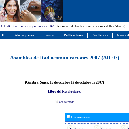
:
UIT-R
:
Conferencias y reuniones
:
RA
: Asamblea de Radiocomunicaciones 2007 (AR-07)
 UIT
Sala de prensa
Eventos
Publicaciones
Estadísticas
Acerca d
Asamblea de Radiocomunicaciones 2007 (AR-07)
(Ginebra, Suiza, 15 de octubre-19 de octubre de 2007)
Libro del Resoluciones
Contraer todo
Documentos