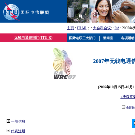
主页
:
ITU-R
； :
大会和会议
; :
RA
: 2007
无线电通信部门(ITU-R)
国际电联三大部门
新闻室
各项活动
2007年无线电通信
(2007年10月15日-10
«决议汇
全部收
一般信息
代表注册