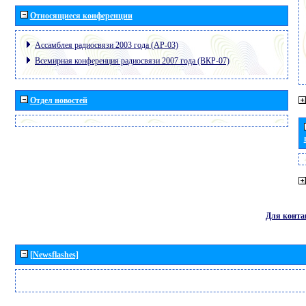
Относящиеся конференции
Ассамблея радиосвязи 2003 года (АР-03)
Всемирная конференция радиосвязи 2007 года (ВКР-07)
Отдел новостей
Для конта
[Newsflashes]