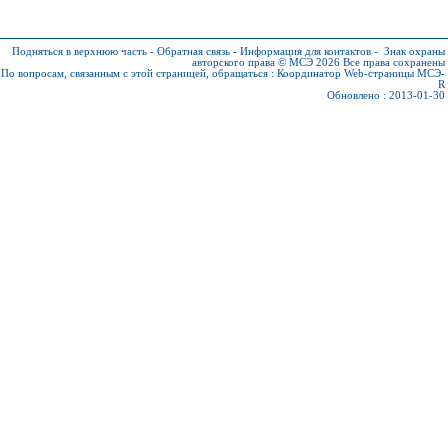
Подняться в верхнюю часть
-
Обратная связь
-
Информация для контактов
-
Знак охраны
авторского права © МСЭ 2026
Все права сохранены
По вопросам, связанным с этой страницей, обращаться :
Координатор Web-страницы МСЭ-
R
Обновлено : 2013-01-30