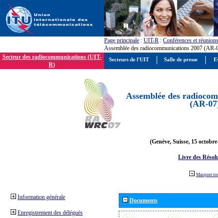
Page principale
:
UIT-R
:
Conférences et réunion
Assemblée des radiocommunications 2007 (AR-
Secteur des radiocommunications (UIT-
Secteurs de l'UIT
Salle de presse
E
R)
Assemblée des radiocom
(AR-07
(Genève, Suisse, 15 octobre
Livre des Résol
Masquer to
Information générale
Documents
Enregistrement des délégués