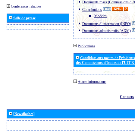
Documents roses (Commissions d´ét
Conférences relatives
Contributions
Modèles
Salle de presse
Documents d´information (INFO)
Documents administratifs (ADM)
Publications
Candidats aux postes de Présidents 
des Commissions d'études de l'UIT-R
Autres informations
Contacts
[Newsflashes]