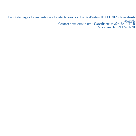
Début de page
-
Commentaires
-
Contactez-nous
-
Droits d'auteur © UIT 2026
Tous droits
réservés
Contact pour cette page :
Coordinateur Web de l'UIT-R
Mis à jour le : 2013-01-30