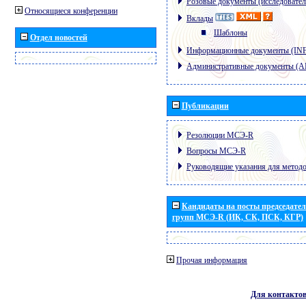
Розовые документы (исследовател
Относящиеся конференции
Вклады
Шаблоны
Отдел новостей
Информационные документы (IN
Административные документы (
Публикации
Резолюции МСЭ-R
Вопросы МСЭ-R
Руководящие указания для метод
Кандидаты на посты председател
групп МСЭ-R (ИК, СК, ПСК, КГР)
Прочая информация
Для контакто