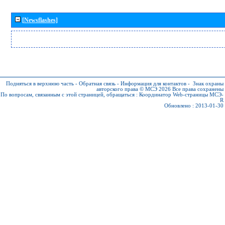
[Newsflashes]
Подняться в верхнюю часть
-
Обратная связь
-
Информация для контактов
-
Знак охраны
авторского права © МСЭ 2026
Все права сохранены
По вопросам, связанным с этой страницей, обращаться :
Координатор Web-страницы МСЭ-
R
Обновлено : 2013-01-30