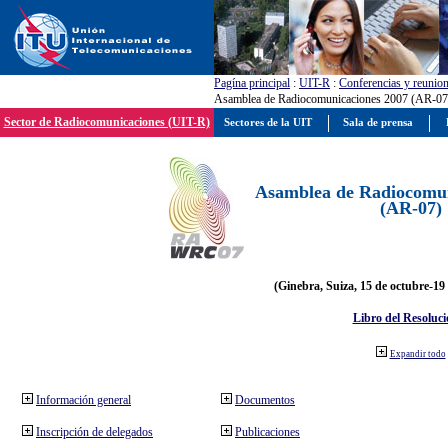
Pagína principal
:
UIT-R
:
Conferencias y reunio
Asamblea de Radiocomunicaciones 2007 (AR-07
Sector de Radiocomunicaciones (UIT-R)
Sectores de la UIT
Sala de prensa
Asamblea de Radiocomun
(AR-07)
(Ginebra, Suiza, 15 de octubre-19
Libro del Resoluci
Expandir todo
Información general
Documentos
Inscripción de delegados
Publicaciones