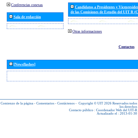
Conferencias conexas
Candidatos a Presidentes y Vicepreside
de las Comisiones de Estudio del UIT R 
Sala de redacción
Otras informaciones
Contactos
[Newsflashes]
Comienzo de la página
-
Comentarios
-
Contáctenos
-
Copyright © UIT 2026
Reservados todos
los derechos
Contacto público :
Coordenador Web del UIT-R
Actualizado el : 2013-01-30