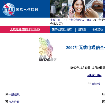
主页
:
ITU-R
； :
大会和会议
; :
RA
: 2007
会(RA-07)
无线电通信部门(ITU-R)
国际电联三大部门
新闻室
各项活动
2007年无线电通信全会(
(2007年10月15日-10月19日
«决议汇编»
全部收缩
一般信息
代表注册