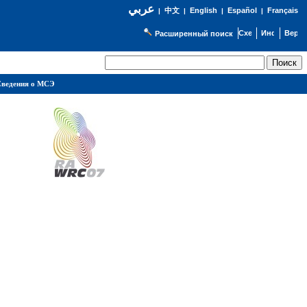
عربي
English
Español
Français
|
中文
|
|
|
Расширенный поиск
ведения о МСЭ