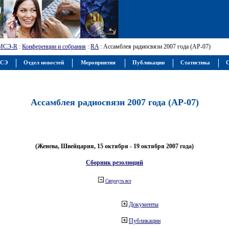
МСЭ-R
:
Конференции и собрания
:
RA
: Ассамблея радиосвязи 2007 года (АР-07)
МСЭ
Отдел новостей
Мероприятия
Публикации
Статистика
С
Ассамблея радиосвязи 2007 года (АР-07)
(Женева, Швейцария, 15 октября - 19 октября 2007 года)
Сборник резолюций
Свернуть все
Документы
Публикации