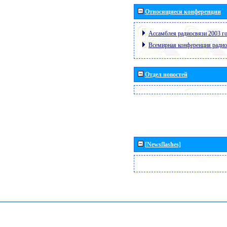
Относящиеся конференции
Ассамблея радиосвязи 2003 го
Всемирная конференция радио
Отдел новостей
[Newsflashes]