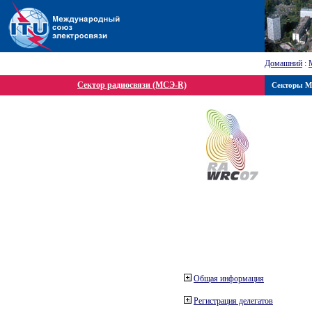
Домашний
:
Сектор радиосвязи (МСЭ-R)
Секторы 
Общая информация
Регистрация делегатов