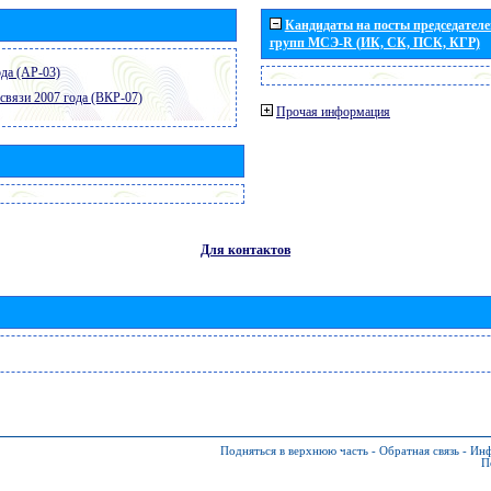
Кандидаты на посты председателей
групп МСЭ-R (ИК, СК, ПСК, КГР)
да (АР-03)
связи 2007 года (ВКР-07)
Прочая информация
Для контактов
Подняться в верхнюю часть
-
Обратная связь
-
Инф
П