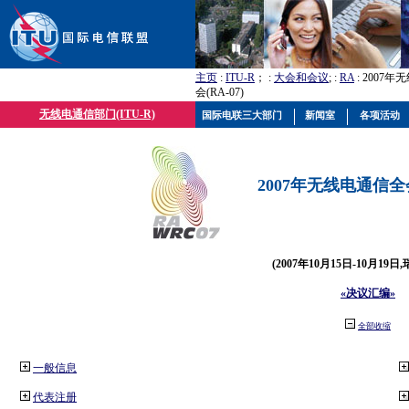
主页
:
ITU-R
； :
大会和会议
; :
RA
: 2007
会(RA-07)
无线电通信部门(ITU-R)
国际电联三大部门
新闻室
各项活动
2007年无线电通信全会(
(2007年10月15日-10月19日
«决议汇编»
全部收缩
一般信息
代表注册