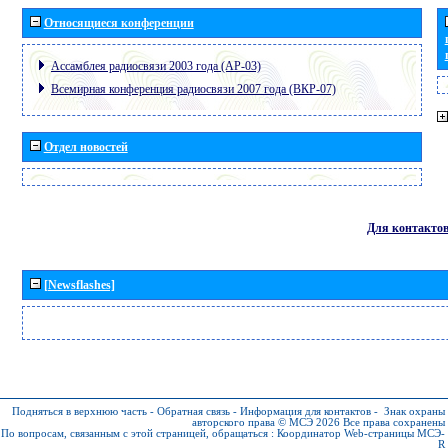
Относящиеся конференции
Ассамблея радиосвязи 2003 года (АР-03)
Всемирная конференция радиосвязи 2007 года (ВКР-07)
Отдел новостей
Для контакто
[Newsflashes]
Подняться в верхнюю часть
-
Обратная связь
-
Информация для контактов
-
Знак охраны
авторского права © МСЭ 2026
Все права сохранены
По вопросам, связанным с этой страницей, обращаться :
Координатор Web-страницы МСЭ-
R