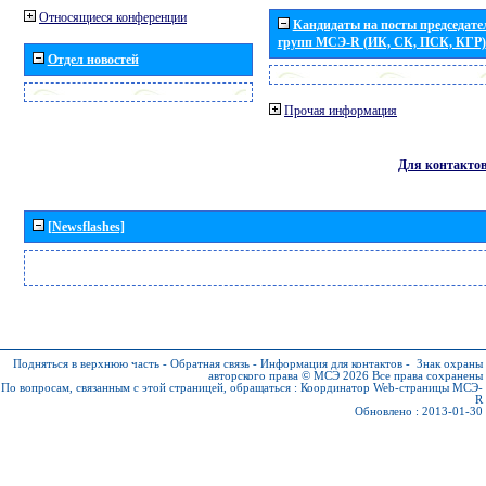
Относящиеся конференции
Кандидаты на посты председател
групп МСЭ-R (ИК, СК, ПСК, КГР)
Отдел новостей
Прочая информация
Для контакто
[Newsflashes]
Подняться в верхнюю часть
-
Обратная связь
-
Информация для контактов
-
Знак охраны
авторского права © МСЭ 2026
Все права сохранены
По вопросам, связанным с этой страницей, обращаться :
Координатор Web-страницы МСЭ-
R
Обновлено : 2013-01-30