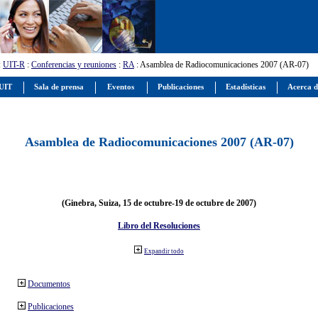
:
UIT-R
:
Conferencias y reuniones
:
RA
: Asamblea de Radiocomunicaciones 2007 (AR-07)
 UIT
Sala de prensa
Eventos
Publicaciones
Estadísticas
Acerca d
Asamblea de Radiocomunicaciones 2007 (AR-07)
(Ginebra, Suiza, 15 de octubre-19 de octubre de 2007)
Libro del Resoluciones
Expandir todo
Documentos
Publicaciones