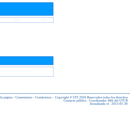
la página
-
Comentarios
-
Contáctenos
-
Copyright © UIT 2026
Reservados todos los derechos
Contacto público :
Coordenador Web del UIT-R
Actualizado el : 2013-01-30