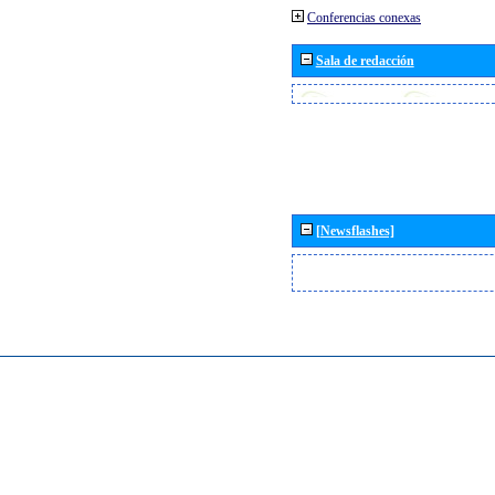
Conferencias conexas
Sala de redacción
[Newsflashes]