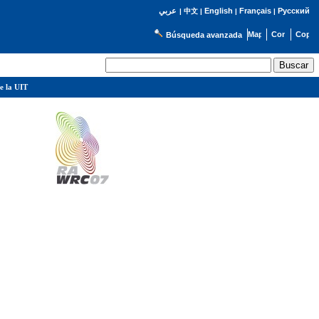
English
Français
Русский
عربي
|
中文
|
|
|
Búsqueda avanzada
e la UIT