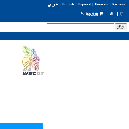
عربي
English
Español
Français
Русский
|
|
|
|
高级搜索