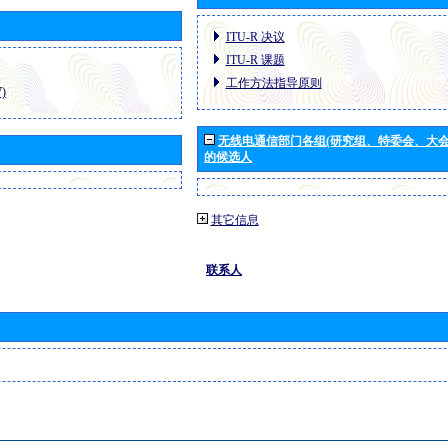
ITU-R 决议
ITU-R 课题
工作方法指导原则
)
无线电通信部门各组(研究组、特委会、大
的候选人
其它信息
联系人