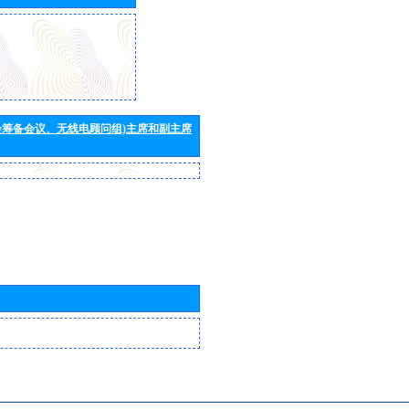
会筹备会议、无线电顾问组)主席和副主席