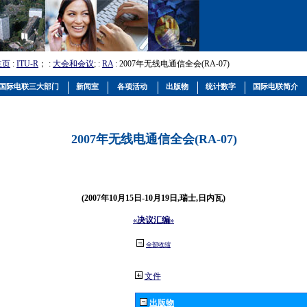
主页
:
ITU-R
； :
大会和会议
; :
RA
: 2007年无线电通信全会(RA-07)
国际电联三大部门
新闻室
各项活动
出版物
统计数字
国际电联简介
2007年无线电通信全会(RA-07)
(2007年10月15日-10月19日,瑞士,日内瓦)
«决议汇编»
全部收缩
文件
出版物