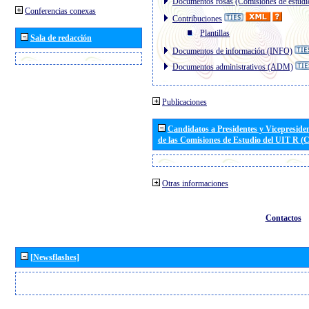
Documentos rosas (Comisiones de estudi
Conferencias conexas
Contribuciones
Plantillas
Sala de redacción
Documentos de información (INFO)
Documentos administrativos (ADM)
Publicaciones
Candidatos a Presidentes y Vicepreside
de las Comisiones de Estudio del UIT R 
Otras informaciones
Contactos
[Newsflashes]