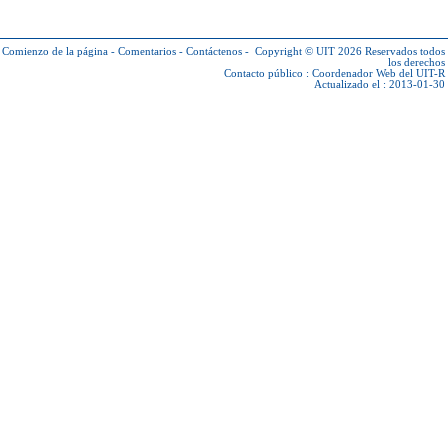
Comienzo de la página
-
Comentarios
-
Contáctenos
-
Copyright © UIT 2026
Reservados todos
los derechos
Contacto público :
Coordenador Web del UIT-R
Actualizado el : 2013-01-30