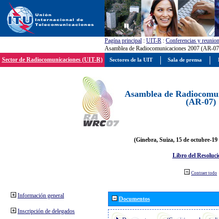
Pagína principal
:
UIT-R
:
Conferencias y reunio
Asamblea de Radiocomunicaciones 2007 (AR-07
Sector de Radiocomunicaciones (UIT-R)
Sectores de la UIT
Sala de prensa
Asamblea de Radiocomun
(AR-07)
(Ginebra, Suiza, 15 de octubre-19
Libro del Resoluci
Contraer todo
Información general
Documentos
Inscripción de delegados