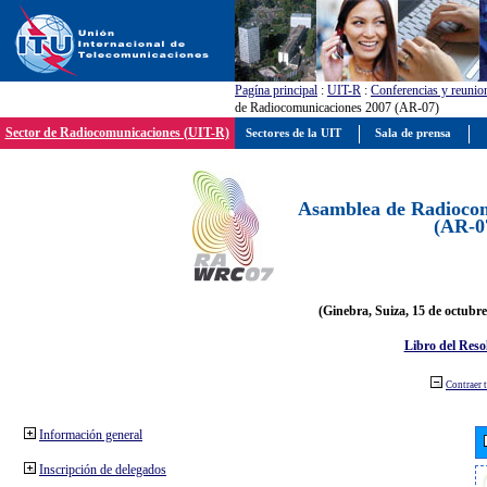
Pagína principal
:
UIT-R
:
Conferencias y reunio
de Radiocomunicaciones 2007 (AR-07)
Sector de Radiocomunicaciones (UIT-R)
Sectores de la UIT
Sala de prensa
Asamblea de Radiocom
(AR-0
(Ginebra, Suiza, 15 de octubre
Libro del Reso
Contraer 
Información general
Inscripción de delegados