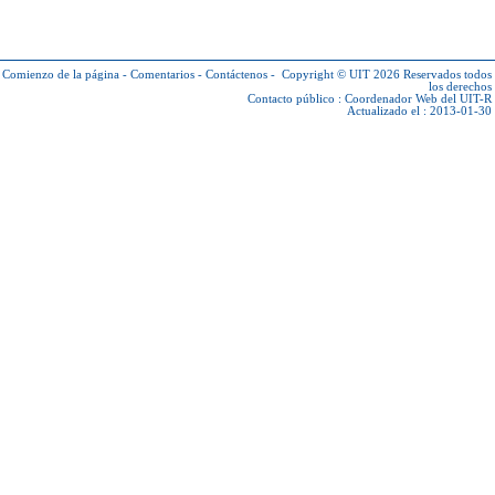
Comienzo de la página
-
Comentarios
-
Contáctenos
-
Copyright © UIT 2026
Reservados todos
los derechos
Contacto público :
Coordenador Web del UIT-R
Actualizado el : 2013-01-30