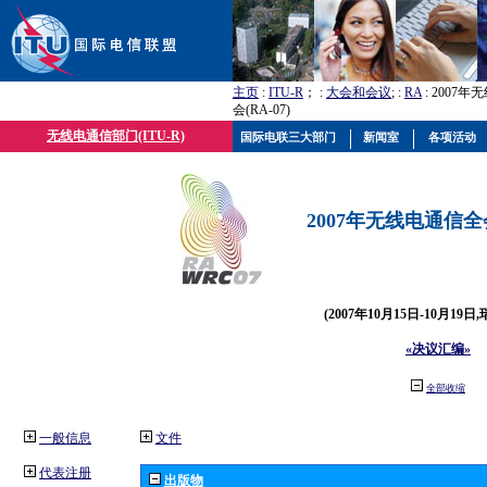
主页
:
ITU-R
； :
大会和会议
; :
RA
: 2007
会(RA-07)
无线电通信部门(ITU-R)
国际电联三大部门
新闻室
各项活动
2007年无线电通信全会(
(2007年10月15日-10月19日
«决议汇编»
全部收缩
一般信息
文件
代表注册
出版物