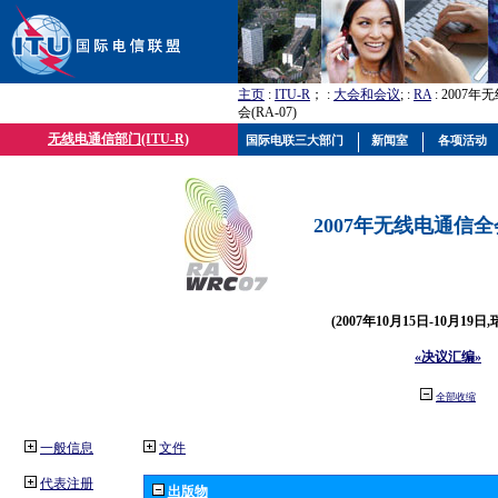
主页
:
ITU-R
； :
大会和会议
; :
RA
: 2007
会(RA-07)
无线电通信部门(ITU-R)
国际电联三大部门
新闻室
各项活动
2007年无线电通信全会(
(2007年10月15日-10月19日
«决议汇编»
全部收缩
一般信息
文件
代表注册
出版物